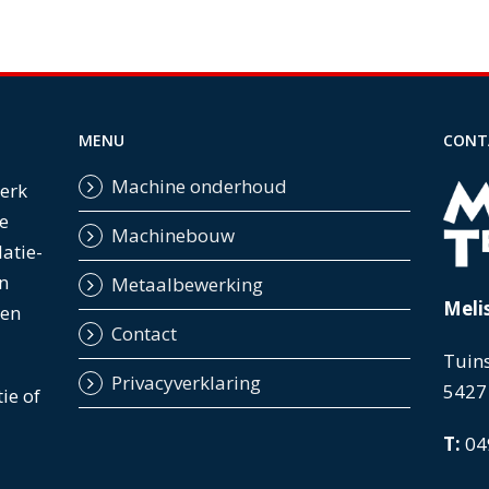
MENU
CONT
Machine onderhoud
werk
e
Machinebouw
latie-
n
Metaalbewerking
Meli
ten
Contact
Tuins
Privacyverklaring
5427
tie of
T:
04