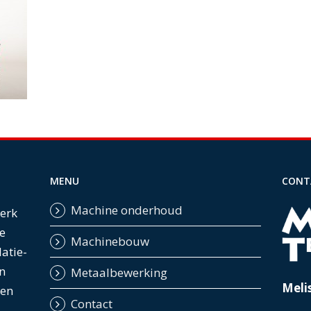
MENU
CONT
Machine onderhoud
werk
e
Machinebouw
latie-
n
Metaalbewerking
Meli
ten
Contact