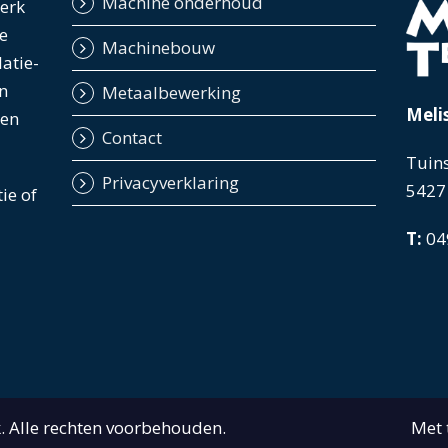
Machine onderhoud
werk
e
Machinebouw
latie-
n
Metaalbewerking
Meli
ten
Contact
Tuins
Privacyverklaring
5427
tie of
T:
04
. Alle rechten voorbehouden.
Met 