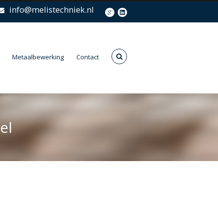
info@melistechniek.nl
Metaalbewerking
Contact
el