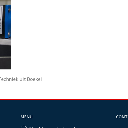
echniek uit Boekel
MENU
CONT